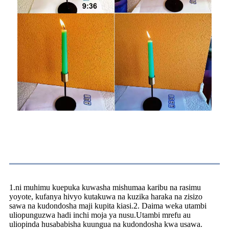
Mwongozo wa Matumizi ya Mishumaa ya Taper
1.ni muhimu kuepuka kuwasha mishumaa karibu na rasimu
yoyote, kufanya hivyo kutakuwa na kuzika haraka na zisizo
sawa na kudondosha maji kupita kiasi.2. Daima weka utambi
uliopunguzwa hadi inchi moja ya nusu.Utambi mrefu au
uliopinda husababisha kuungua na kudondosha kwa usawa.