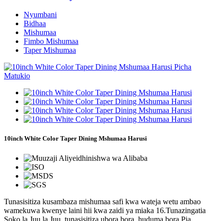
Nyumbani
Bidhaa
Mishumaa
Fimbo Mishumaa
Taper Mishumaa
10inch White Color Taper Dining Mshumaa Harusi
Tunasisitiza kusambaza mishumaa safi kwa wateja wetu ambao
wamekuwa kwenye laini hii kwa zaidi ya miaka 16.Tunazingatia
Soko la Juu la Juu, tunasisitiza ubora bora, huduma bora.Pia