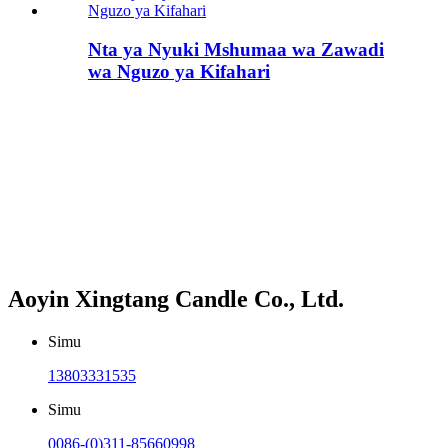
Nta ya Nyuki Mshumaa wa Zawadi
wa Nguzo ya Kifahari
Aoyin Xingtang Candle Co., Ltd.
Simu
13803331535
Simu
0086-(0)311-85660998