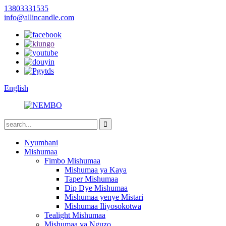
13803331535
info@allincandle.com
English
Nyumbani
Mishumaa
Fimbo Mishumaa
Mishumaa ya Kaya
Taper Mishumaa
Dip Dye Mishumaa
Mishumaa yenye Mistari
Mishumaa Iliyosokotwa
Tealight Mishumaa
Mishumaa ya Nguzo