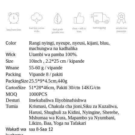
olor
Rangi nyingi, nyeupe, nyeusi, kijani, bluu,
C
machungwa na kadhalika
Utambi wa pamba 100%.
Wick
ize
10inch , 2.2*25 cm / kipande
S
nane
55-60 g / vipande
W
acking
Vipande 8 / pakiti
P
acking
ize
25.5*9*4.5cm
440g
P
S
,
arton
ize
51*28*46cm
Pakiti 30/ctn 14KG/ctn
C
S
,
MOQ
1000PCS
Desturi
Imekubaliwa Iliyobinafsishwa
Tumia
Krismasi, Chakula cha jioni
Siku za Kuzaliwa,
,
Harusi, Shughuli za Kidini, Nyingine, Sherehe,
Mshumaa wa Kura, Mapambo ya Nyumbani,
Likizo, Baa, Yoga na Tafakari
saa 8
Wakati wa
-Saa 12