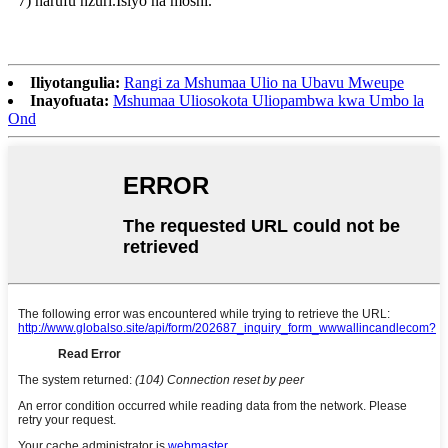
7) harufu nzuri.Isiyo na moshi.
Iliyotangulia:
Rangi za Mshumaa Ulio na Ubavu Mweupe
Inayofuata:
Mshumaa Uliosokota Uliopambwa kwa Umbo la
Ond