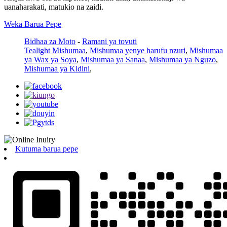
uanaharakati, matukio na zaidi.
Weka Barua Pepe
Bidhaa za Moto
-
Ramani ya tovuti
Tealight Mishumaa
,
Mishumaa yenye harufu nzuri
,
Mishumaa
ya Wax ya Soya
,
Mishumaa ya Sanaa
,
Mishumaa ya Nguzo
,
Mishumaa ya Kidini
,
Kutuma barua pepe