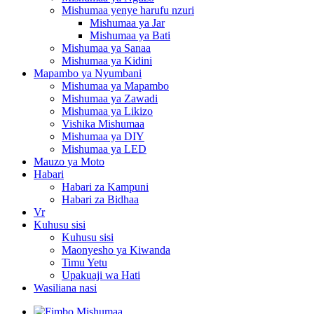
Mishumaa yenye harufu nzuri
Mishumaa ya Jar
Mishumaa ya Bati
Mishumaa ya Sanaa
Mishumaa ya Kidini
Mapambo ya Nyumbani
Mishumaa ya Mapambo
Mishumaa ya Zawadi
Mishumaa ya Likizo
Vishika Mishumaa
Mishumaa ya DIY
Mishumaa ya LED
Mauzo ya Moto
Habari
Habari za Kampuni
Habari za Bidhaa
Vr
Kuhusu sisi
Kuhusu sisi
Maonyesho ya Kiwanda
Timu Yetu
Upakuaji wa Hati
Wasiliana nasi