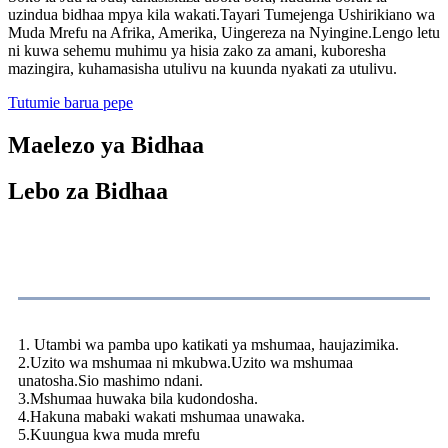
uzindua bidhaa mpya kila wakati.Tayari Tumejenga Ushirikiano wa
Muda Mrefu na Afrika, Amerika, Uingereza na Nyingine.Lengo letu
ni kuwa sehemu muhimu ya hisia zako za amani, kuboresha
mazingira, kuhamasisha utulivu na kuunda nyakati za utulivu.
Tutumie barua pepe
Maelezo ya Bidhaa
Lebo za Bidhaa
Vipimo
1. Utambi wa pamba upo katikati ya mshumaa, haujazimika.
2.Uzito wa mshumaa ni mkubwa.Uzito wa mshumaa
unatosha.Sio mashimo ndani.
3.Mshumaa huwaka bila kudondosha.
4.Hakuna mabaki wakati mshumaa unawaka.
5.Kuungua kwa muda mrefu