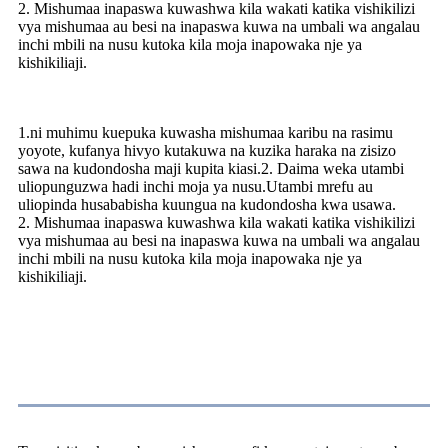
2. Mishumaa inapaswa kuwashwa kila wakati katika vishikilizi
vya mishumaa au besi na inapaswa kuwa na umbali wa angalau
inchi mbili na nusu kutoka kila moja inapowaka nje ya
kishikiliaji.
1.ni muhimu kuepuka kuwasha mishumaa karibu na rasimu
yoyote, kufanya hivyo kutakuwa na kuzika haraka na zisizo
sawa na kudondosha maji kupita kiasi.2. Daima weka utambi
uliopunguzwa hadi inchi moja ya nusu.Utambi mrefu au
uliopinda husababisha kuungua na kudondosha kwa usawa.
2. Mishumaa inapaswa kuwashwa kila wakati katika vishikilizi
vya mishumaa au besi na inapaswa kuwa na umbali wa angalau
inchi mbili na nusu kutoka kila moja inapowaka nje ya
kishikiliaji.
Kuhusu sisi