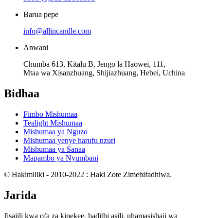
Barua pepe
info@allincandle.com
Anwani
Chumba 613, Kitalu B, Jengo la Haowei, 111,
Mtaa wa Xisanzhuang, Shijiazhuang, Hebei, Uchina
Bidhaa
Fimbo Mishumaa
Tealight Mishumaa
Mishumaa ya Nguzo
Mishumaa yenye harufu nzuri
Mishumaa ya Sanaa
Mapambo ya Nyumbani
© Hakimiliki - 2010-2022 : Haki Zote Zimehifadhiwa.
Jarida
Jisajili kwa ofa za kipekee, hadithi asili, uhamasishaji wa