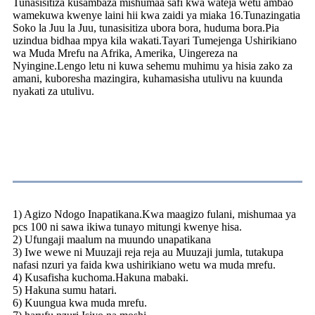
Tunasisitiza kusambaza mishumaa safi kwa wateja wetu ambao
wamekuwa kwenye laini hii kwa zaidi ya miaka 16.Tunazingatia
Soko la Juu la Juu, tunasisitiza ubora bora, huduma bora.Pia
uzindua bidhaa mpya kila wakati.Tayari Tumejenga Ushirikiano
wa Muda Mrefu na Afrika, Amerika, Uingereza na
Nyingine.Lengo letu ni kuwa sehemu muhimu ya hisia zako za
amani, kuboresha mazingira, kuhamasisha utulivu na kuunda
nyakati za utulivu.
Faida Zetu
1) Agizo Ndogo Inapatikana.Kwa maagizo fulani, mishumaa ya
pcs 100 ni sawa ikiwa tunayo mitungi kwenye hisa.
2) Ufungaji maalum na muundo unapatikana
3) Iwe wewe ni Muuzaji reja reja au Muuzaji jumla, tutakupa
nafasi nzuri ya faida kwa ushirikiano wetu wa muda mrefu.
4) Kusafisha kuchoma.Hakuna mabaki.
5) Hakuna sumu hatari.
6) Kuungua kwa muda mrefu.