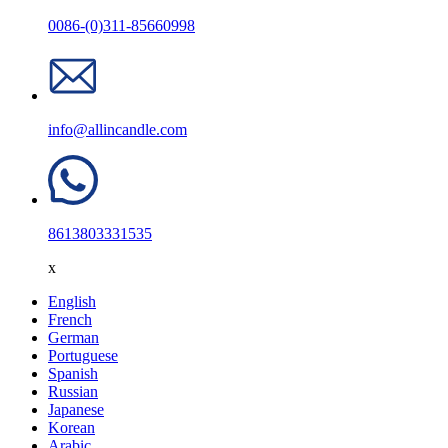
0086-(0)311-85660998
info@allincandle.com
8613803331535
x
English
French
German
Portuguese
Spanish
Russian
Japanese
Korean
Arabic