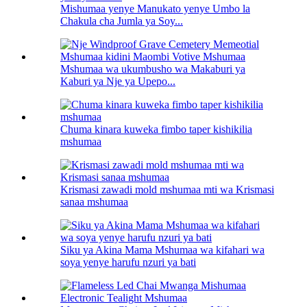
Mishumaa yenye Manukato yenye Umbo la
Chakula cha Jumla ya Soy...
Mshumaa wa ukumbusho wa Makaburi ya
Kaburi ya Nje ya Upepo...
Chuma kinara kuweka fimbo taper kishikilia
mshumaa
Krismasi zawadi mold mshumaa mti wa Krismasi
sanaa mshumaa
Siku ya Akina Mama Mshumaa wa kifahari wa
soya yenye harufu nzuri ya bati