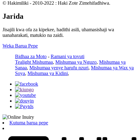
© Hakimiliki - 2010-2022 : Haki Zote Zimehifadhiwa.
Jarida
Jisajili kwa ofa za kipekee, hadithi asili, uhamasishaji wa
uanaharakati, matukio na zaidi.
Weka Barua Pepe
Bidhaa za Moto
-
Ramani ya tovuti
Tealight Mishumaa
,
Mishumaa ya Nguzo
,
Mishumaa ya
Sanaa
,
Mishumaa yenye harufu nzuri
,
Mishumaa ya Wax ya
Soya
,
Mishumaa ya Kidini
,
Kutuma barua pepe