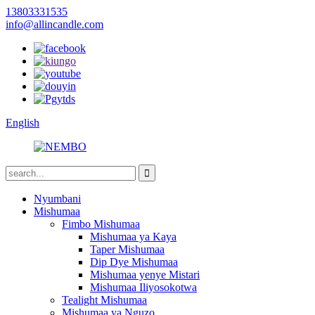
13803331535
info@allincandle.com
English
Nyumbani
Mishumaa
Fimbo Mishumaa
Mishumaa ya Kaya
Taper Mishumaa
Dip Dye Mishumaa
Mishumaa yenye Mistari
Mishumaa Iliyosokotwa
Tealight Mishumaa
Mishumaa ya Nguzo