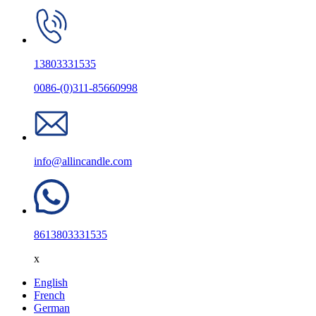
13803331535
0086-(0)311-85660998
info@allincandle.com
8613803331535
x
English
French
German