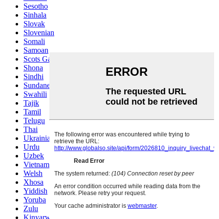
Sesotho
Sinhala
Slovak
Slovenian
Somali
Samoan
Scots Gaelic
Shona
Sindhi
Sundanese
Swahili
Tajik
Tamil
Telugu
Thai
Ukrainian
Urdu
Uzbek
Vietnamese
Welsh
Xhosa
Yiddish
Yoruba
Zulu
Kinyarwanda