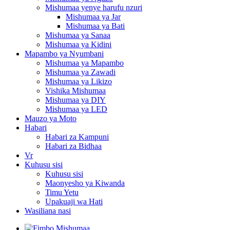
Mishumaa yenye harufu nzuri
Mishumaa ya Jar
Mishumaa ya Bati
Mishumaa ya Sanaa
Mishumaa ya Kidini
Mapambo ya Nyumbani
Mishumaa ya Mapambo
Mishumaa ya Zawadi
Mishumaa ya Likizo
Vishika Mishumaa
Mishumaa ya DIY
Mishumaa ya LED
Mauzo ya Moto
Habari
Habari za Kampuni
Habari za Bidhaa
Vr
Kuhusu sisi
Kuhusu sisi
Maonyesho ya Kiwanda
Timu Yetu
Upakuaji wa Hati
Wasiliana nasi