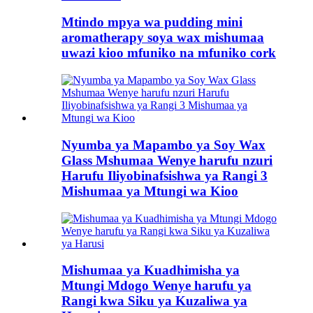
Mtindo mpya wa pudding mini
aromatherapy soya wax mishumaa
uwazi kioo mfuniko na mfuniko cork
Nyumba ya Mapambo ya Soy Wax
Glass Mshumaa Wenye harufu nzuri
Harufu Iliyobinafsishwa ya Rangi 3
Mishumaa ya Mtungi wa Kioo
Mishumaa ya Kuadhimisha ya
Mtungi Mdogo Wenye harufu ya
Rangi kwa Siku ya Kuzaliwa ya