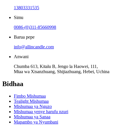
13803331535
Simu
0086-(0)311-85660998
Barua pepe
info@allincandle.com
Anwani
Chumba 613, Kitalu B, Jengo la Haowei, 111,
Mtaa wa Xisanzhuang, Shijiazhuang, Hebei, Uchina
Bidhaa
Fimbo Mishumaa
Tealight Mishumaa
Mishumaa ya Nguzo
Mishumaa yenye harufu nzuri
Mishumaa ya Sanaa
Mapambo ya Nyumbani