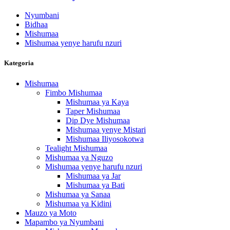
Nyumbani
Bidhaa
Mishumaa
Mishumaa yenye harufu nzuri
Kategoria
Mishumaa
Fimbo Mishumaa
Mishumaa ya Kaya
Taper Mishumaa
Dip Dye Mishumaa
Mishumaa yenye Mistari
Mishumaa Iliyosokotwa
Tealight Mishumaa
Mishumaa ya Nguzo
Mishumaa yenye harufu nzuri
Mishumaa ya Jar
Mishumaa ya Bati
Mishumaa ya Sanaa
Mishumaa ya Kidini
Mauzo ya Moto
Mapambo ya Nyumbani