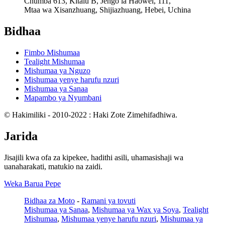
Chumba 613, Kitalu B, Jengo la Haowei, 111,
Mtaa wa Xisanzhuang, Shijiazhuang, Hebei, Uchina
Bidhaa
Fimbo Mishumaa
Tealight Mishumaa
Mishumaa ya Nguzo
Mishumaa yenye harufu nzuri
Mishumaa ya Sanaa
Mapambo ya Nyumbani
© Hakimiliki - 2010-2022 : Haki Zote Zimehifadhiwa.
Jarida
Jisajili kwa ofa za kipekee, hadithi asili, uhamasishaji wa
uanaharakati, matukio na zaidi.
Weka Barua Pepe
Bidhaa za Moto
-
Ramani ya tovuti
Mishumaa ya Sanaa
,
Mishumaa ya Wax ya Soya
,
Tealight
Mishumaa
,
Mishumaa yenye harufu nzuri
,
Mishumaa ya