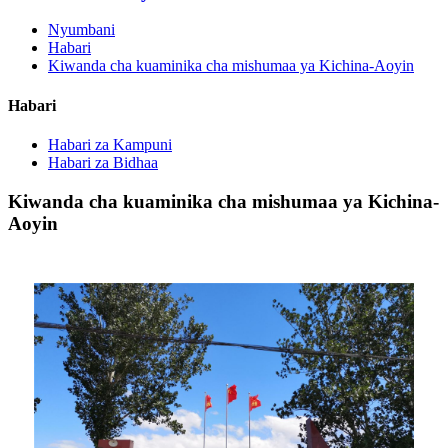
Nyumbani
Habari
Kiwanda cha kuaminika cha mishumaa ya Kichina-Aoyin
Habari
Habari za Kampuni
Habari za Bidhaa
Kiwanda cha kuaminika cha mishumaa ya Kichina-
Aoyin