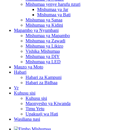
Mishumaa yenye harufu nzuri
Mishumaa ya Jar
Mishumaa ya Bati
Mishumaa ya Sanaa
Mishumaa ya Kidini
Mapambo ya Nyumbani
Mishumaa ya Mapambo
Mishumaa ya Zawadi
Mishumaa ya Likizo
Vishika Mishumaa
Mishumaa ya DIY
Mishumaa ya LED
Mauzo ya Moto
Habari
Habari za Kampuni
Habari za Bidhaa
Vr
Kuhusu sisi
Kuhusu sisi
Maonyesho ya Kiwanda
Timu Yetu
Upakuaji wa Hati
Wasiliana nasi