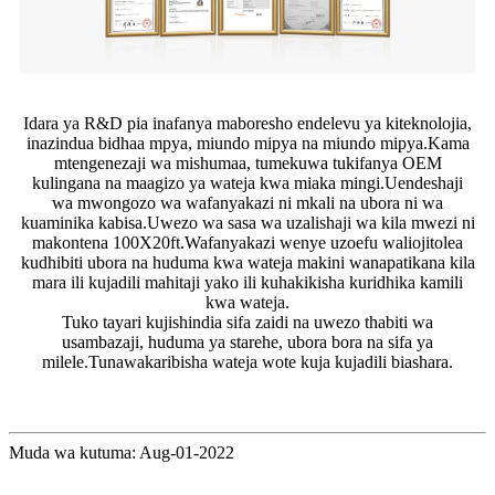
Idara ya R&D pia inafanya maboresho endelevu ya kiteknolojia,
inazindua bidhaa mpya, miundo mipya na miundo mipya.Kama
mtengenezaji wa mishumaa, tumekuwa tukifanya OEM
kulingana na maagizo ya wateja kwa miaka mingi.Uendeshaji
wa mwongozo wa wafanyakazi ni mkali na ubora ni wa
kuaminika kabisa.Uwezo wa sasa wa uzalishaji wa kila mwezi ni
makontena 100X20ft.Wafanyakazi wenye uzoefu waliojitolea
kudhibiti ubora na huduma kwa wateja makini wanapatikana kila
mara ili kujadili mahitaji yako ili kuhakikisha kuridhika kamili
kwa wateja.
Tuko tayari kujishindia sifa zaidi na uwezo thabiti wa
usambazaji, huduma ya starehe, ubora bora na sifa ya
milele.Tunawakaribisha wateja wote kuja kujadili biashara.
Muda wa kutuma: Aug-01-2022