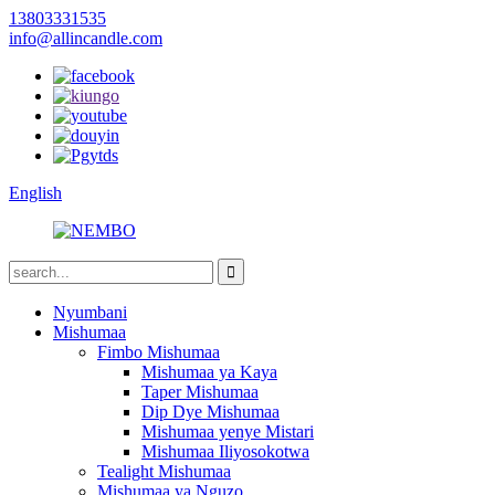
13803331535
info@allincandle.com
English
Nyumbani
Mishumaa
Fimbo Mishumaa
Mishumaa ya Kaya
Taper Mishumaa
Dip Dye Mishumaa
Mishumaa yenye Mistari
Mishumaa Iliyosokotwa
Tealight Mishumaa
Mishumaa ya Nguzo