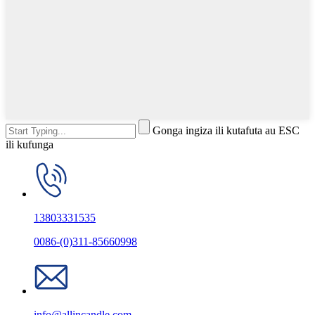
Gonga ingiza ili kutafuta au ESC
ili kufunga
13803331535
0086-(0)311-85660998
info@allincandle.com