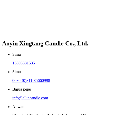
Aoyin Xingtang Candle Co., Ltd.
Simu
13803331535
Simu
0086-(0)311-85660998
Barua pepe
info@allincandle.com
Anwani