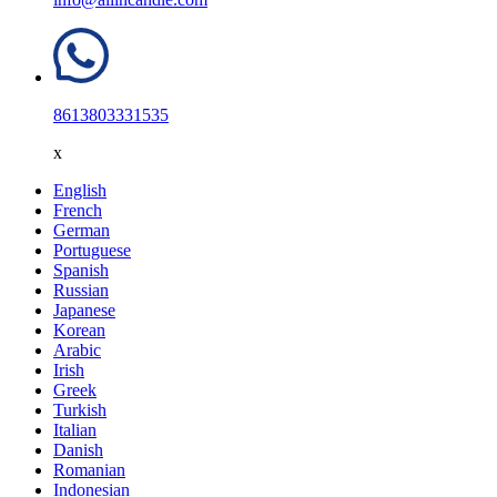
8613803331535
x
English
French
German
Portuguese
Spanish
Russian
Japanese
Korean
Arabic
Irish
Greek
Turkish
Italian
Danish
Romanian
Indonesian