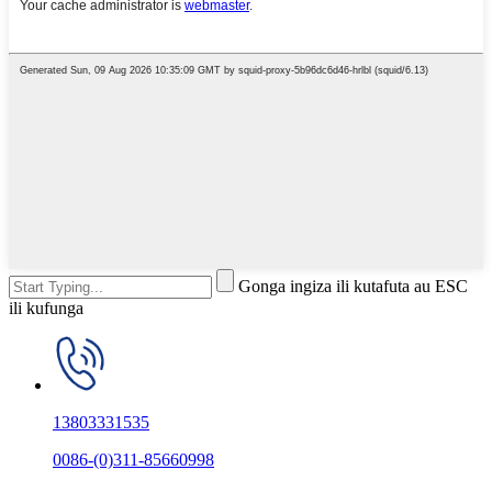
Gonga ingiza ili kutafuta au ESC
ili kufunga
13803331535
0086-(0)311-85660998