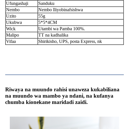
Ufungashaji
Sanduku
Nembo
Nembo Iliyobinafsishwa
Uzito
55g
Ukubwa
5*5*4CM
Wick
Utambi wa Pamba 100%.
Malipo
TT na kadhalika
Vifaa
Shirikisho, UPS, posta Express, nk
Maombi
Riwaya na muundo rahisi unaweza kukabiliana
na muundo wa mambo ya ndani, na kufanya
chumba kionekane maridadi zaidi.