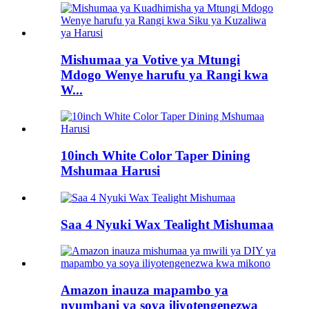
Mishumaa ya Votive ya Mtungi
Mdogo Wenye harufu ya Rangi kwa
W...
10inch White Color Taper Dining
Mshumaa Harusi
Saa 4 Nyuki Wax Tealight Mishumaa
Amazon inauza mapambo ya
nyumbani ya soya iliyotengenezwa