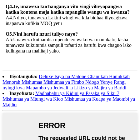
Q4.Je, unaweza kuchanganya vitu vingi vilivyopangwa
katika kontena moja katika mpangilio wangu wa kwanza?
A4.Ndiyo, tunaweza.Lakini wingi wa kila bidhaa iliyoagizwa
inapaswa kufikia MOQ yetu
Q5.Nini harufu nzuri tuliyo nayo?
A5:Unaweza kutuambia upendeleo wako wa manukato, kisha
tunaweza kukutumia sampuli tofauti za harufu kwa chaguo lako
kulingana na mahitaji yako.
Iliyotangulia:
Deluxe Isiyo na Matone Chanukah Hanukkah
Menorah Mishumaa Mishumaa ya Fimbo Ndogo Yenye Rangi
nyingi kwa Mapambo ya Jedwali la Likizo ya Majira ya Baridi
Inayofuata:
Madhabahu ya Kidini ya Pasaka ya Siku 7
Mishumaa ya Mtungi wa Kioo Mishumaa ya Kuapa ya Maombi ya
Majilio