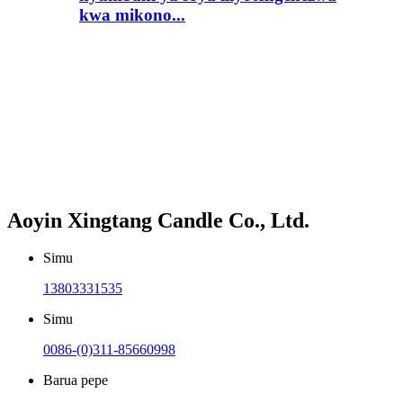
kwa mikono...
Aoyin Xingtang Candle Co., Ltd.
Simu
13803331535
Simu
0086-(0)311-85660998
Barua pepe