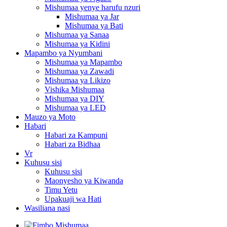
Mishumaa yenye harufu nzuri
Mishumaa ya Jar
Mishumaa ya Bati
Mishumaa ya Sanaa
Mishumaa ya Kidini
Mapambo ya Nyumbani
Mishumaa ya Mapambo
Mishumaa ya Zawadi
Mishumaa ya Likizo
Vishika Mishumaa
Mishumaa ya DIY
Mishumaa ya LED
Mauzo ya Moto
Habari
Habari za Kampuni
Habari za Bidhaa
Vr
Kuhusu sisi
Kuhusu sisi
Maonyesho ya Kiwanda
Timu Yetu
Upakuaji wa Hati
Wasiliana nasi