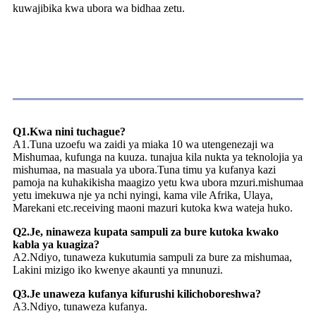
kuwajibika kwa ubora wa bidhaa zetu.
Maswali Yanayoulizwa Mara kwa Mara
Q1.Kwa nini tuchague?
A1.Tuna uzoefu wa zaidi ya miaka 10 wa utengenezaji wa
Mishumaa, kufunga na kuuza. tunajua kila nukta ya teknolojia ya
mishumaa, na masuala ya ubora.Tuna timu ya kufanya kazi
pamoja na kuhakikisha maagizo yetu kwa ubora mzuri.mishumaa
yetu imekuwa nje ya nchi nyingi, kama vile Afrika, Ulaya,
Marekani etc.receiving maoni mazuri kutoka kwa wateja huko.
Q2.Je, ​​ninaweza kupata sampuli za bure kutoka kwako
kabla ya kuagiza?
A2.Ndiyo, tunaweza kukutumia sampuli za bure za mishumaa,
Lakini mizigo iko kwenye akaunti ya mnunuzi.
Q3.Je unaweza kufanya kifurushi kilichoboreshwa?
A3.Ndiyo, tunaweza kufanya.