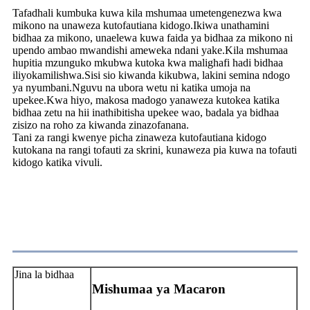
Tafadhali kumbuka kuwa kila mshumaa umetengenezwa kwa
mikono na unaweza kutofautiana kidogo.Ikiwa unathamini
bidhaa za mikono, unaelewa kuwa faida ya bidhaa za mikono ni
upendo ambao mwandishi ameweka ndani yake.Kila mshumaa
hupitia mzunguko mkubwa kutoka kwa malighafi hadi bidhaa
iliyokamilishwa.Sisi sio kiwanda kikubwa, lakini semina ndogo
ya nyumbani.Nguvu na ubora wetu ni katika umoja na
upekee.Kwa hiyo, makosa madogo yanaweza kutokea katika
bidhaa zetu na hii inathibitisha upekee wao, badala ya bidhaa
zisizo na roho za kiwanda zinazofanana.
Tani za rangi kwenye picha zinaweza kutofautiana kidogo
kutokana na rangi tofauti za skrini, kunaweza pia kuwa na tofauti
kidogo katika vivuli.
Kuridhika
Jina la bidhaa
Mishumaa ya Macaron