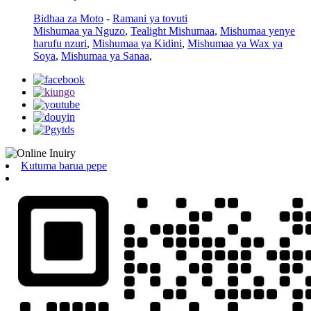
Bidhaa za Moto
-
Ramani ya tovuti
Mishumaa ya Nguzo
,
Tealight Mishumaa
,
Mishumaa yenye
harufu nzuri
,
Mishumaa ya Kidini
,
Mishumaa ya Wax ya
Soya
,
Mishumaa ya Sanaa
,
Kutuma barua pepe