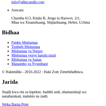
info@allincandle.com
Anwani
Chumba 613, Kitalu B, Jengo la Haowei, 111,
Mtaa wa Xisanzhuang, Shijiazhuang, Hebei, Uchina
Bidhaa
Fimbo Mishumaa
Tealight Mishumaa
Mishumaa ya Nguzo
Mishumaa yenye harufu nzuri
Mishumaa ya Sanaa
Mapambo ya Nyumbani
© Hakimiliki - 2010-2022 : Haki Zote Zimehifadhiwa.
Jarida
Jisajili kwa ofa za kipekee, hadithi asili, uhamasishaji wa
uanaharakati, matukio na zaidi.
Weka Barua Pepe