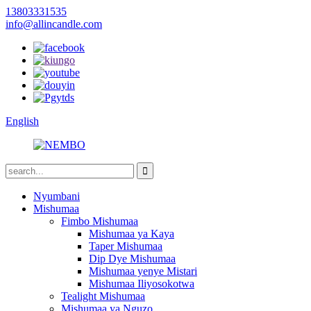
13803331535
info@allincandle.com
English
Nyumbani
Mishumaa
Fimbo Mishumaa
Mishumaa ya Kaya
Taper Mishumaa
Dip Dye Mishumaa
Mishumaa yenye Mistari
Mishumaa Iliyosokotwa
Tealight Mishumaa
Mishumaa ya Nguzo