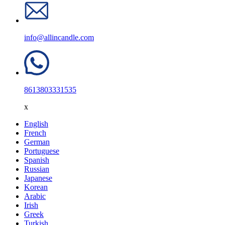
info@allincandle.com
8613803331535
x
English
French
German
Portuguese
Spanish
Russian
Japanese
Korean
Arabic
Irish
Greek
Turkish